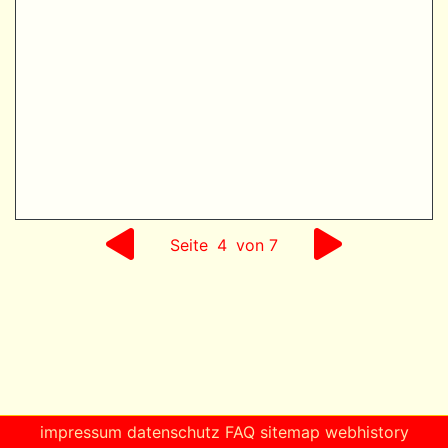
Seite
4
von 7
impressum
datenschutz
FAQ
sitemap
webhistory