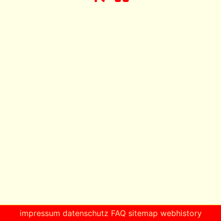
impressum
datenschutz
FAQ
sitemap
webhistory