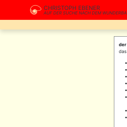
CHRISTOPH EBENER
AUF DER SUCHE NACH DEM WUNDERB
der
das 