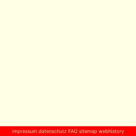
impressum
datenschutz
FAQ
sitemap
webhistory