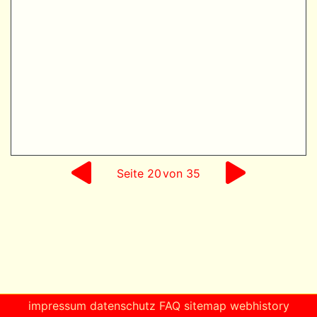
Seite
20
von 35
impressum
datenschutz
FAQ
sitemap
webhistory